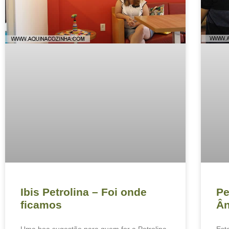
Ibis Petrolina – Foi onde
Pe
ficamos
Ân
Uma boa sugestão para quem for a Petrolina
Est