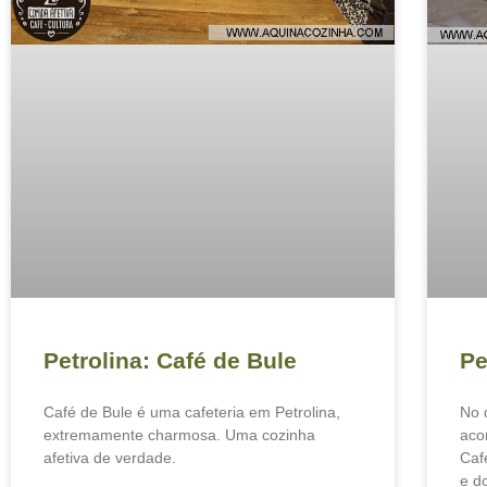
Petrolina: Café de Bule
Pe
Café de Bule é uma cafeteria em Petrolina,
No 
extremamente charmosa. Uma cozinha
aco
afetiva de verdade.
Caf
e d