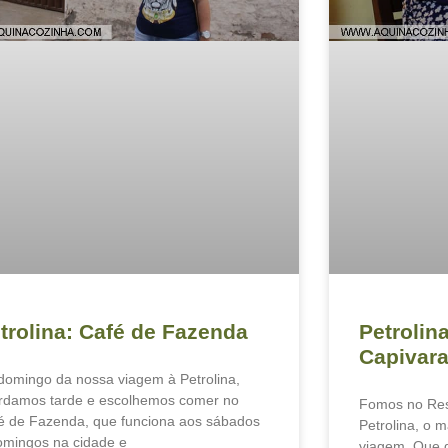
trolina: Café de Fazenda
Petrolin
Capivar
domingo da nossa viagem à Petrolina,
rdamos tarde e escolhemos comer no
Fomos no Res
é de Fazenda, que funciona aos sábados
Petrolina, o 
omingos na cidade e
viagem. Que d