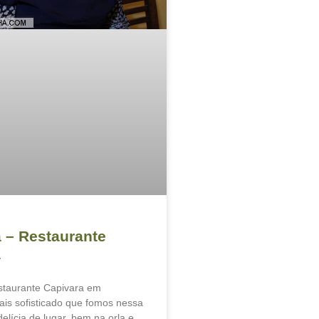
a – Restaurante
a
taurante Capivara em
mais sofisticado que fomos nessa
elícia de lugar, bem na orla e