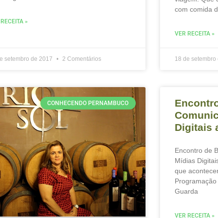
com comida de
 RECEITA »
VER RECEITA »
de setembro de 2017
2 Comentários
18 de setembro
Encontro
CONHECENDO PERNAMBUCO
Comunic
Digitais
Encontro de B
Mídias Digita
que acontece
Programação 
Guarda
VER RECEITA »