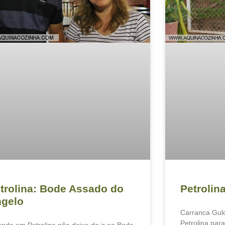
trolina: Bode Assado do
Petrolin
gelo
Carranca Gul
Petrolina para
ando em Petrolina não deixe de ir ao Bode