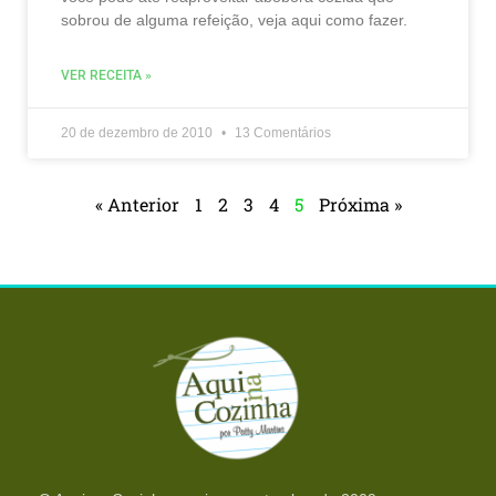
sobrou de alguma refeição, veja aqui como fazer.
VER RECEITA »
20 de dezembro de 2010
13 Comentários
« Anterior
1
2
3
4
5
Próxima »