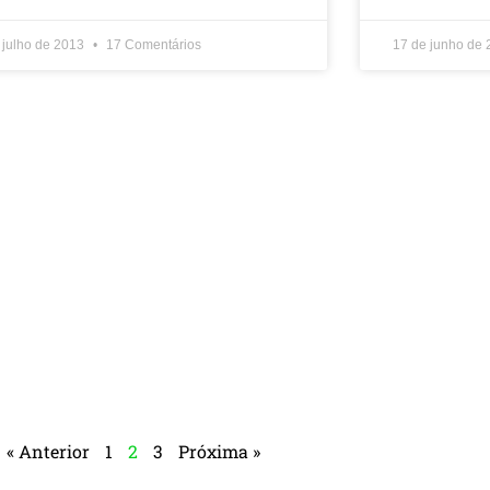
 julho de 2013
17 Comentários
17 de junho de
« Anterior
1
2
3
Próxima »