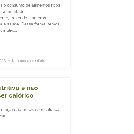
is o consumo de alimentos ricos
m aumentado
ente, trazendo inúmeros
ra a saúde. Dessa forma, temos
ternativas
2013
Nenhum comentário
tritivo e não
ser calórico
o o açaí não precisa ser calórico,
ita.