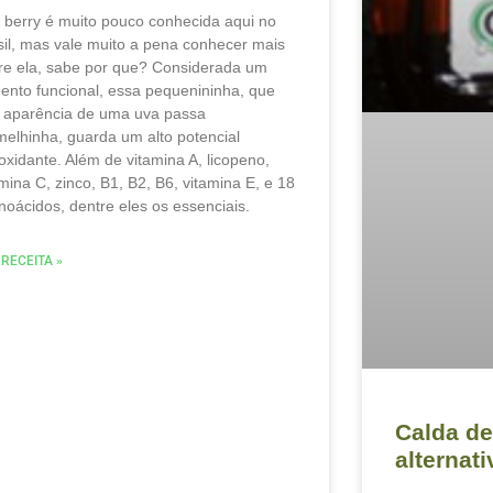
i berry é muito pouco conhecida aqui no
sil, mas vale muito a pena conhecer mais
re ela, sabe por que? Considerada um
mento funcional, essa pequenininha, que
 aparência de uma uva passa
melhinha, guarda um alto potencial
ioxidante. Além de vitamina A, licopeno,
amina C, zinco, B1, B2, B6, vitamina E, e 18
noácidos, dentre eles os essenciais.
 RECEITA »
Calda d
alternat