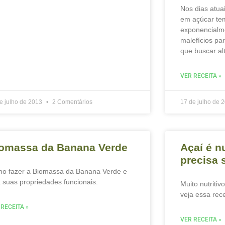
Nos dias atua
em açúcar te
exponencialm
malefícios pa
que buscar al
VER RECEITA »
e julho de 2013
2 Comentários
17 de julho de 
omassa da Banana Verde
Açaí é nu
precisa 
o fazer a Biomassa da Banana Verde e
a suas propriedades funcionais.
Muito nutritiv
veja essa rece
 RECEITA »
VER RECEITA »