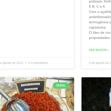
potássio, fósf
E B, C e A .
Com o açafrã
antiinflamató
termogênica p
capsaicina.
O óleo de coc
propriedades 
VER RECEITA »
e agosto de 2013
4 Comentários
5 de agosto de
GERAL