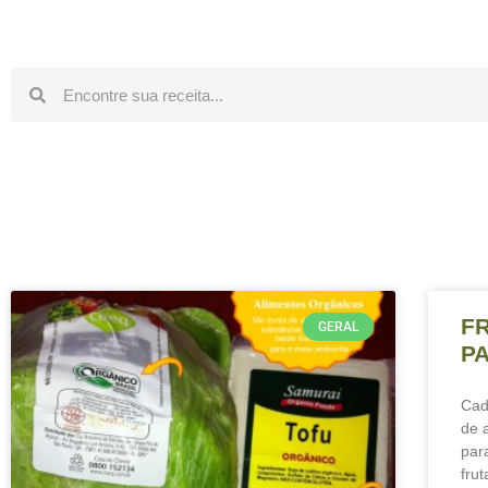
F
GERAL
PA
Cad
de 
par
fru