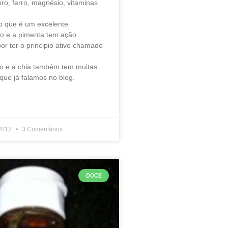
oro, ferro, magnésio, vitaminas
o que é um excelente
rio e a pimenta tem ação
or ter o principio ativo chamado
o e a chia também tem muitas
que já falamos no blog.
 2013
3 Comentários
DOCE