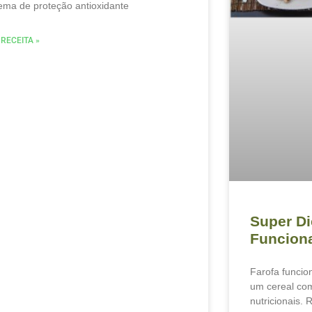
tema de proteção antioxidante
 RECEITA »
Super Di
Funcion
Farofa funcio
um cereal com
nutricionais. 