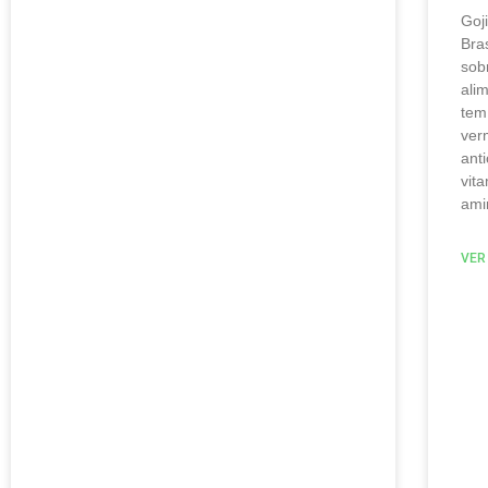
Goj
Bra
sob
ali
tem
ver
ant
vit
ami
VER